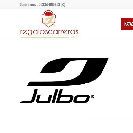
Contactanos : 0033564100963 (ES)
NATA