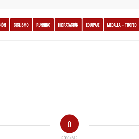
CIÓN
CICLISMO
RUNNING
HIDRATACIÓN
EQUIPAJE
MEDALLA – TROFEO
0
RÉPONSES