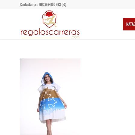
Contactanos : 0033564100963 (ES)
NATA