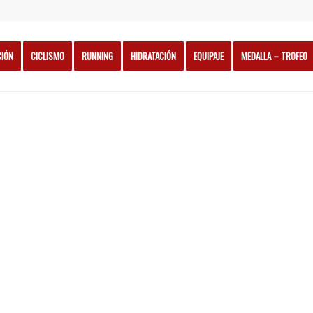
CIÓN
CICLISMO
RUNNING
HIDRATACIÓN
EQUIPAJE
MEDALLA – TROFEO