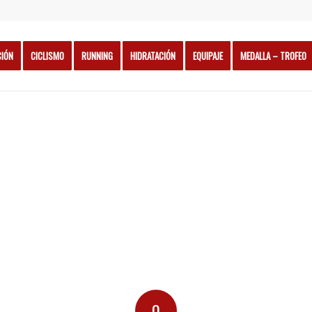
CIÓN
CICLISMO
RUNNING
HIDRATACIÓN
EQUIPAJE
MEDALLA – TROFEO
0