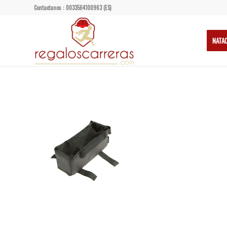
Contactanos : 0033564100963 (ES)
NATA