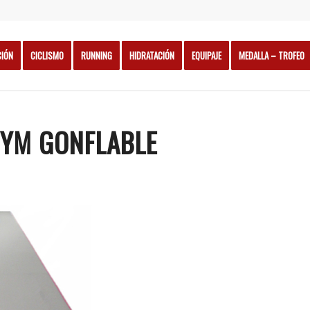
CIÓN
CICLISMO
RUNNING
HIDRATACIÓN
EQUIPAJE
MEDALLA – TROFEO
GYM GONFLABLE