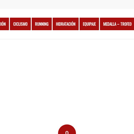
CIÓN
CICLISMO
RUNNING
HIDRATACIÓN
EQUIPAJE
MEDALLA – TROFEO
0